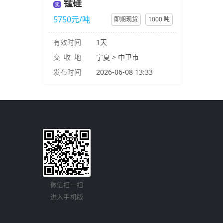
锰硅
卖
5750元/吨
即期现货
1000 吨
有效时间
1天
交 收 地
宁夏 > 中卫市
发布时间
2026-06-08 13:33
微信扫一扫
进入手机版