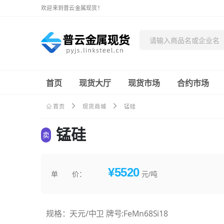
欢迎来到普云金属现货！
首页
现货大厅
现货市场
合约市场
首页
现货商城
锰硅
锰硅
卖
¥5520
单 价：
元/吨
规格：天元/中卫 牌号:FeMn68Si18