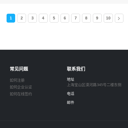
1
(current)
2
3
4
5
6
7
8
9
10
常见问题
联系我们
地址
如何注册
上海宝山区漠河路345号二楼东侧
如何企业认证
电话
如何在线签约
邮件