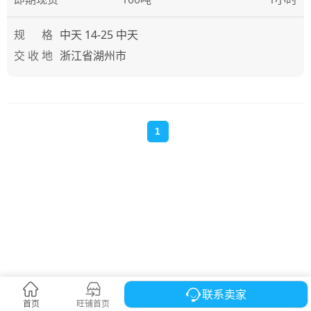
规 格
中天 14-25 中天
交 收 地
浙江省湖州市
1
(current)
联系卖家
首页
现货大厅
旺铺首页
现货市场
合约市场
我的